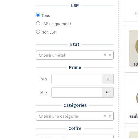
LSP
Tous
LSP uniquement
Non LSP
Etat
Choisir un état
Prime
Min
%
Max
%
Catégories
Choisir une catégorie
Coffre