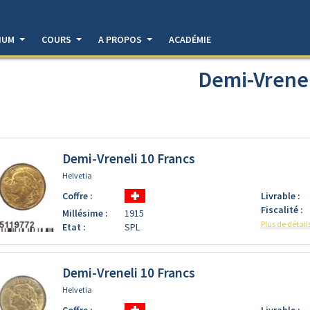
DIUM
COURS
A PROPOS
ACADÉMIE
Demi-Vrenel
Demi-Vreneli 10 Francs
Helvetia
Coffre :
Livrable :
Fiscalité :
Millésime :
1915
Plus de détail
Etat :
SPL
Demi-Vreneli 10 Francs
Helvetia
Coffre :
Livrable :