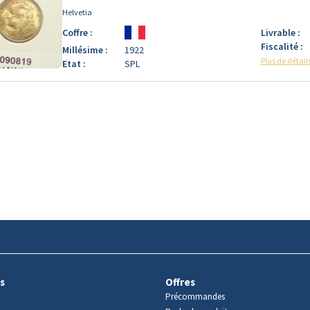
Helvetia
Coffre :
Livrable :
Fiscalité :
Millésime :
1922
Plus de détail
Etat :
SPL
s
Offres
Précommandes