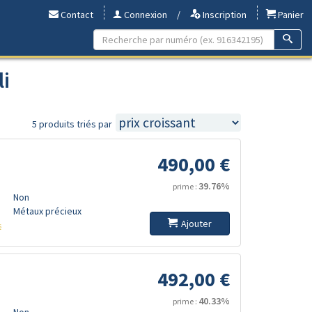
Contact
Connexion
/
Inscription
Panier
i
5 produits triés par
490,00 €
39.76%
prime :
Non
Métaux précieux
Ajouter
s
492,00 €
40.33%
prime :
Non