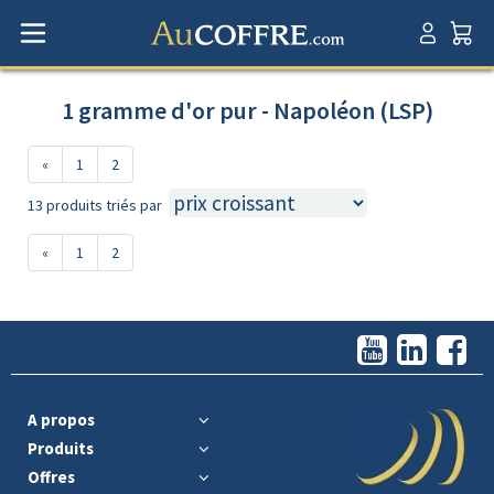
1 gramme d'or pur - Napoléon (LSP)
«
1
2
13 produits triés par
«
1
2
A propos
Produits
Offres