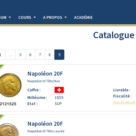
DIUM
COURS
A PROPOS
ACADÉMIE
Catalogue
1
...
5
6
7
8
9
Napoléon 20F
Napoléon III Tête Nue
Coffre :
Livrable :
Fiscalité :
Millésime :
1859
Plus de détails
Etat :
SUP
Napoléon 20F
Napoléon III Tête Laurée