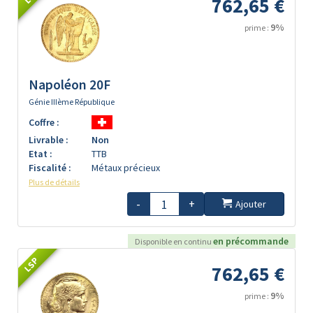
762,65 €
9%
prime :
Napoléon 20F
Génie IIIème République
Coffre :
Livrable :
Non
Etat :
TTB
Fiscalité :
Métaux précieux
Plus de détails
-
+
Ajouter
en précommande
Disponible en continu
LSP
762,65 €
9%
prime :