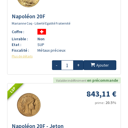
Napoléon 20F
Marianne Coq - Liberté Egalité Fraternité
Coffre :
Livrable :
Non
Etat :
SUP
Fiscalité :
Métaux précieux
Plus de détails
-
+
Ajouter
en précommande
Valable indéfiniment
LSP
843,11 €
20.5%
prime :
Napoléon 20F - Jeton