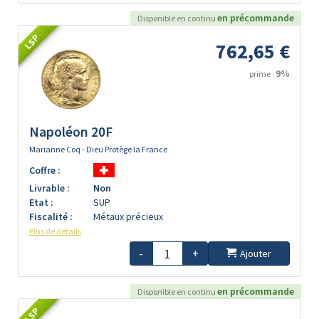
en précommande
Disponible en continu
LSP
762,65 €
9%
prime :
Napoléon 20F
Marianne Coq - Dieu Protège la France
Coffre :
Livrable :
Non
Etat :
SUP
Fiscalité :
Métaux précieux
Plus de détails
-
+
Ajouter
en précommande
Disponible en continu
LSP