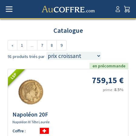
Catalogue
«
1
...
7
8
9
91 produits triés par
en précommande
LSP
759,15 €
8.5%
prime :
Napoléon 20F
Napoléon III Tête Laurée
Coffre :