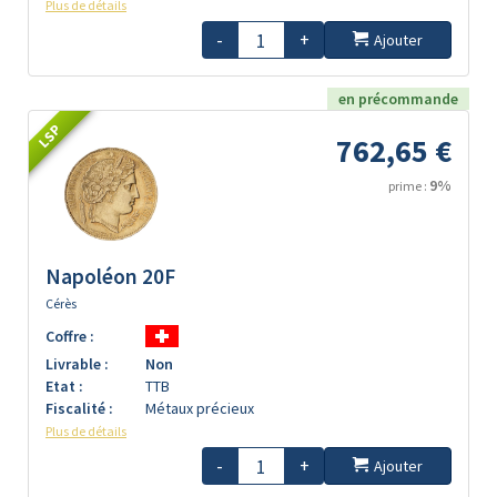
Plus de détails
-
+
Ajouter
en précommande
LSP
762,65 €
9%
prime :
Napoléon 20F
Cérès
Coffre :
Livrable :
Non
Etat :
TTB
Fiscalité :
Métaux précieux
Plus de détails
-
+
Ajouter