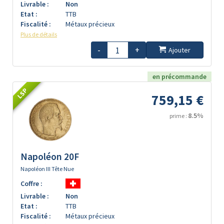
Livrable :
Non
Etat :
TTB
Fiscalité :
Métaux précieux
Plus de détails
-
+
Ajouter
en précommande
LSP
759,15 €
8.5%
prime :
Napoléon 20F
Napoléon III Tête Nue
Coffre :
Livrable :
Non
Etat :
TTB
Fiscalité :
Métaux précieux