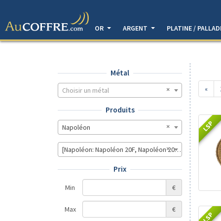
OR
ARGENT
PLATINE / PALLA
Métal
«
Choisir un métal
Produits
LSP
Napoléon
[Napoléon: Napoléon 20F, Napoléon 20F - Jeton]
Prix
Min
€
Max
€
LSP