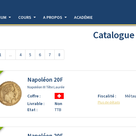
DIUM
COURS
A PROPOS
ACADÉMIE
Catalogue
1
...
4
5
6
7
8
Napoléon 20F
Napoléon III Tête Laurée
Coffre :
Fiscalité :
Métau
Plus de détails
Livrable :
Non
Etat :
TTB
Napoléon 20F