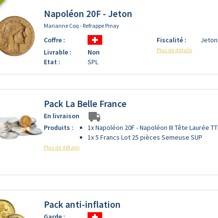
Napoléon 20F - Jeton
Marianne Coq - Refrappe Pinay
Coffre :
Fiscalité :
Jeton
Plus de détails
Livrable :
Non
Etat :
SPL
Pack La Belle France
En livraison
Produits :
1x Napoléon 20F - Napoléon III Tête Laurée T
1x 5 Francs Lot 25 pièces Semeuse SUP
Plus de détails
Pack anti-inflation
Garde :