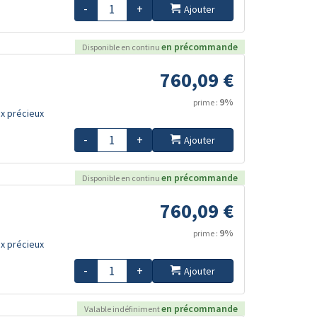
-
+
Ajouter
en précommande
Disponible en continu
760,09 €
9%
prime :
x précieux
-
+
Ajouter
en précommande
Disponible en continu
760,09 €
9%
prime :
x précieux
-
+
Ajouter
en précommande
Valable indéfiniment