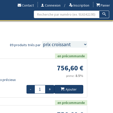
Contact
Connexion
/
Inscription
Panier
89 produits triés par
en précommande
756,60 €
8.5%
prime :
x précieux
-
+
Ajouter
en précommande