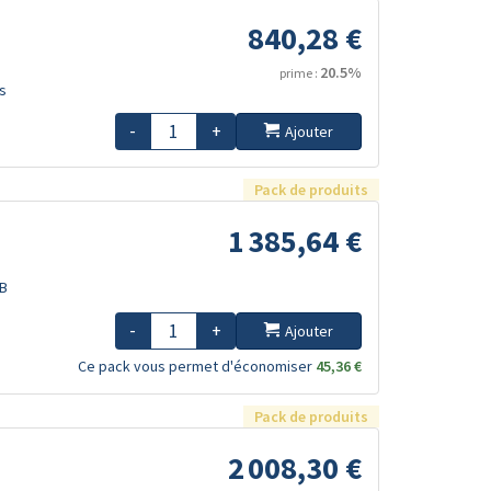
840,28 €
20.5%
prime :
s
-
+
Ajouter
Pack de produits
1 385,64 €
TB
-
+
Ajouter
Ce pack vous permet d'économiser
45,36 €
Pack de produits
2 008,30 €