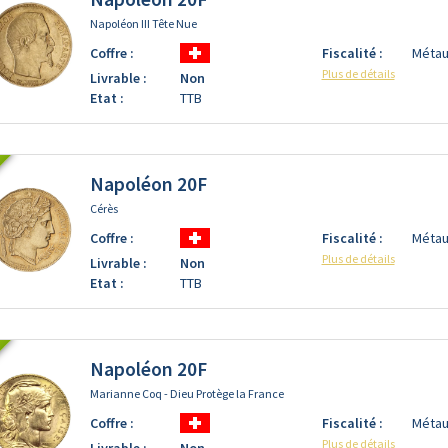
Napoléon III Tête Nue
Coffre :
Fiscalité :
Métau
Plus de détails
Livrable :
Non
Etat :
TTB
Napoléon 20F
Cérès
Coffre :
Fiscalité :
Métau
Plus de détails
Livrable :
Non
Etat :
TTB
Napoléon 20F
Marianne Coq - Dieu Protège la France
Coffre :
Fiscalité :
Métau
Plus de détails
Livrable :
Non