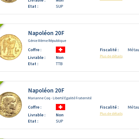
Etat :
SUP
Napoléon 20F
Génie IIIème République
Coffre :
Fiscalité :
Métau
Plus de détails
Livrable :
Non
Etat :
TTB
Napoléon 20F
Marianne Coq - Liberté Egalité Fraternité
Coffre :
Fiscalité :
Métau
Plus de détails
Livrable :
Non
Etat :
SUP