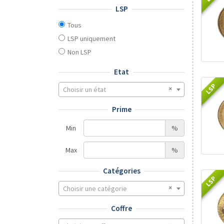
LSP
Tous
LSP uniquement
Non LSP
Etat
LSP
Choisir un état
Prime
Min
%
Max
%
Catégories
LSP
Choisir une catégorie
Coffre