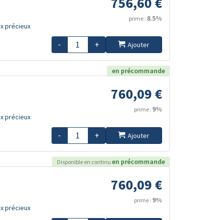
756,60 €
8.5%
prime :
x précieux
-
+
Ajouter
en précommande
760,09 €
9%
prime :
x précieux
-
+
Ajouter
en précommande
Disponible en continu
760,09 €
9%
prime :
x précieux