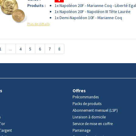
Produits :
1x Napoléon 20F - Marianne Coq - Liberté Egal
1x Napoléon 20F - Napoléon III Tête Laurée
1x Demi-Napoléon 10F - Marianne Coq
Plus de détails
1
...
4
5
6
7
8
s
Offres
Précommandes
Packs de produits
Abonnement mensuel (LSP)
m
Livraison à domicile
'or
Service de mise en coffre
l'argent
Parrainage