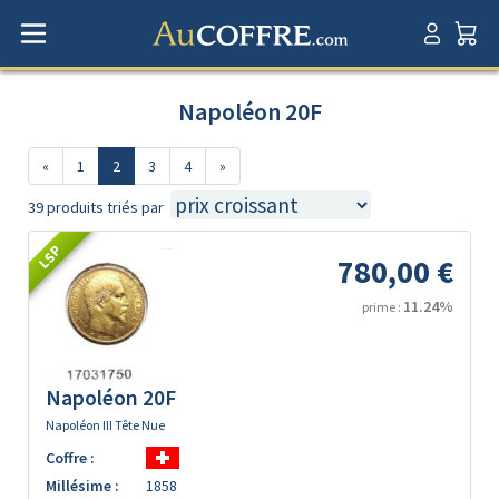
Napoléon 20F
«
1
2
3
4
»
39 produits triés par
LSP
780,00 €
11.24%
prime :
Napoléon 20F
Napoléon III Tête Nue
Coffre :
Millésime :
1858