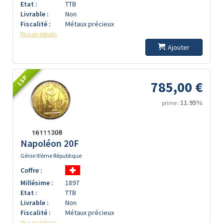
Etat :
TTB
Livrable :
Non
Fiscalité :
Métaux précieux
Plus de détails
Ajouter
LSP
785,00 €
11.95%
prime :
Napoléon 20F
Génie IIIème République
Coffre :
Millésime :
1897
Etat :
TTB
Livrable :
Non
Fiscalité :
Métaux précieux
Plus de détails