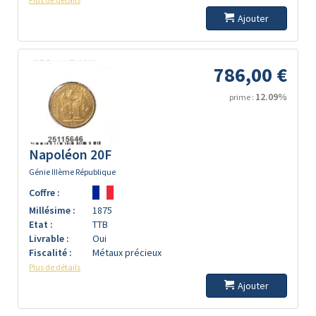
Ajouter
786,00 €
12.09%
prime :
Napoléon 20F
Génie IIIème République
Coffre :
Millésime :
1875
Etat :
TTB
Livrable :
Oui
Fiscalité :
Métaux précieux
Plus de détails
Ajouter