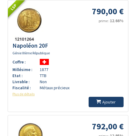
LSP
790,00 €
12.66%
prime :
Napoléon 20F
Génie IIIème République
Coffre :
Millésime :
1877
Etat :
TTB
Livrable :
Non
Fiscalité :
Métaux précieux
Plus de détails
Ajouter
792,00 €
12.95%
prime :