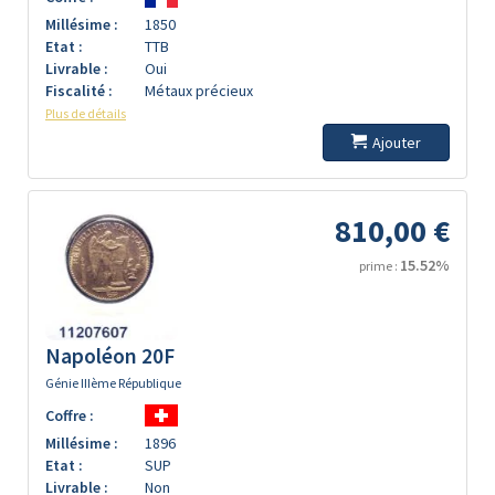
Millésime :
1850
Etat :
TTB
Livrable :
Oui
Fiscalité :
Métaux précieux
Plus de détails
Ajouter
810,00 €
15.52%
prime :
Napoléon 20F
Génie IIIème République
Coffre :
Millésime :
1896
Etat :
SUP
Livrable :
Non