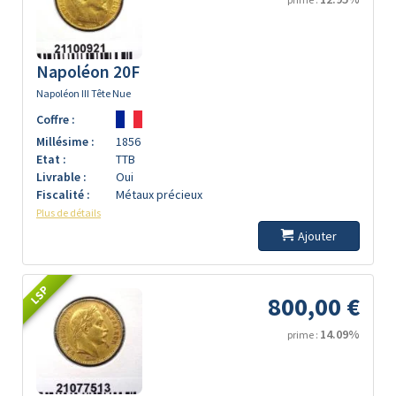
Napoléon 20F
Napoléon III Tête Nue
Coffre :
Millésime :
1856
Etat :
TTB
Livrable :
Oui
Fiscalité :
Métaux précieux
Plus de détails
Ajouter
LSP
800,00 €
14.09%
prime :