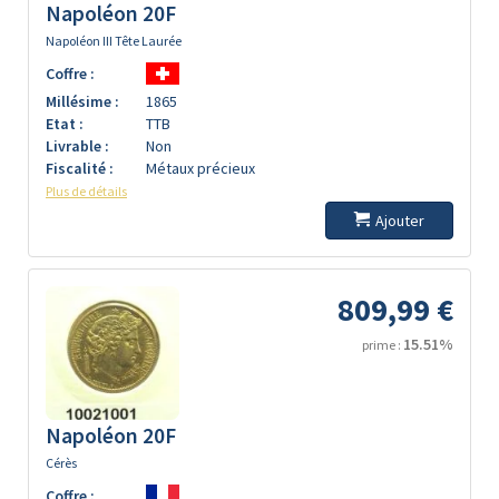
Napoléon 20F
Napoléon III Tête Laurée
Coffre :
Millésime :
1865
Etat :
TTB
Livrable :
Non
Fiscalité :
Métaux précieux
Plus de détails
Ajouter
809,99 €
15.51%
prime :
Napoléon 20F
Cérès
Coffre :