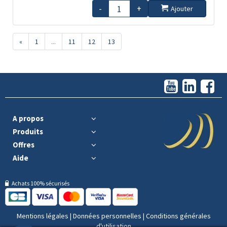
-
+
Ajouter
«
1
...
11
12
13
A propos
Produits
Offres
Aide
Achats 100% sécurisés
Mentions légales
|
Données personnelles
|
Conditions générales
d'utilisation