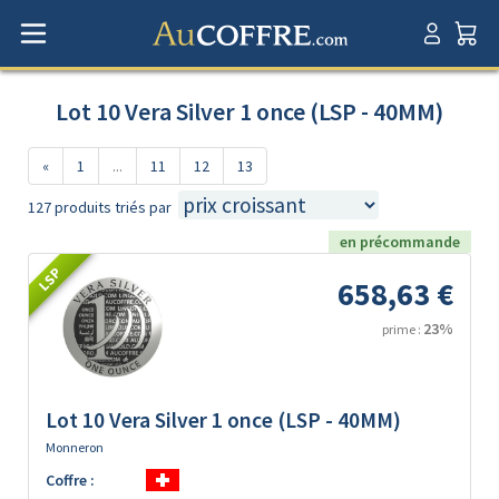
Lot 10 Vera Silver 1 once (LSP - 40MM)
«
1
...
11
12
13
127 produits triés par
en précommande
LSP
658,63 €
23%
prime :
Lot 10 Vera Silver 1 once (LSP - 40MM)
Monneron
Coffre :