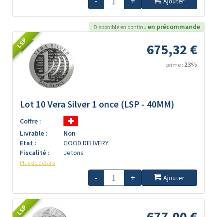
-
+
Ajouter
en précommande
Disponible en continu
LSP
675,32 €
23%
prime :
Lot 10 Vera Silver 1 once (LSP - 40MM)
Coffre :
Livrable :
Non
Etat :
GOOD DELIVERY
Fiscalité :
Jetons
Plus de détails
-
+
Ajouter
LSP
677,00 €