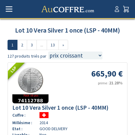
Lot 10 Vera Silver 1 once (LSP - 40MM)
1
2
3
...
13
»
127 produits triés par
LSP
665,90 €
21.28%
prime :
Lot 10 Vera Silver 1 once (LSP - 40MM)
Coffre :
Millésime :
2014
Etat :
GOOD DELIVERY
Livrable :
Non