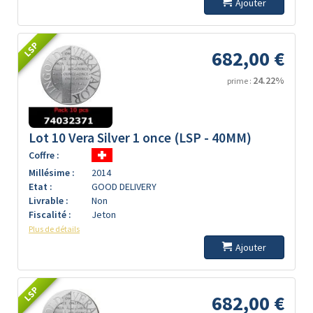
Ajouter
LSP
682,00 €
24.22%
prime :
Lot 10 Vera Silver 1 once (LSP - 40MM)
Coffre :
Millésime :
2014
Etat :
GOOD DELIVERY
Livrable :
Non
Fiscalité :
Jeton
Plus de détails
Ajouter
LSP
682,00 €