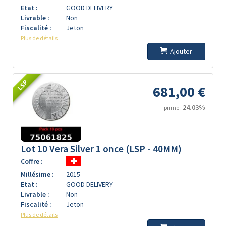
Etat :
GOOD DELIVERY
Livrable :
Non
Fiscalité :
Jeton
Plus de détails
Ajouter
LSP
681,00 €
24.03%
prime :
Lot 10 Vera Silver 1 once (LSP - 40MM)
Coffre :
Millésime :
2015
Etat :
GOOD DELIVERY
Livrable :
Non
Fiscalité :
Jeton
Plus de détails