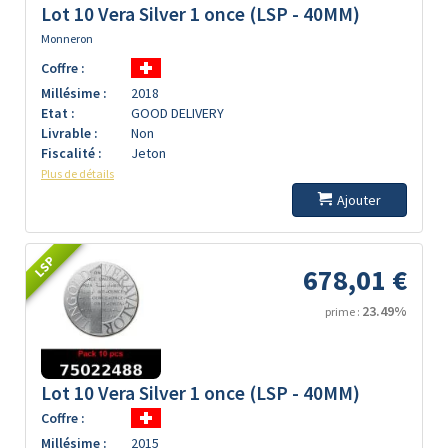
Lot 10 Vera Silver 1 once (LSP - 40MM)
Monneron
Coffre :
Millésime :
2018
Etat :
GOOD DELIVERY
Livrable :
Non
Fiscalité :
Jeton
Plus de détails
Ajouter
LSP
678,01 €
23.49%
prime :
Lot 10 Vera Silver 1 once (LSP - 40MM)
Coffre :
Millésime :
2015