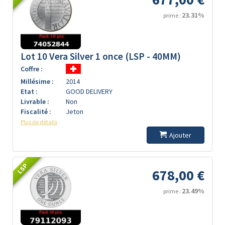
23.31%
prime :
Lot 10 Vera Silver 1 once (LSP - 40MM)
Coffre :
Millésime :
2014
Etat :
GOOD DELIVERY
Livrable :
Non
Fiscalité :
Jeton
Plus de détails
Ajouter
LSP
678,00 €
23.49%
prime :