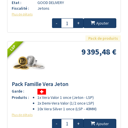
Etat :
GOOD DELIVERY
Fiscalité :
Jetons
Plus de détails
-
+
Ajouter
Pack de produits
LSP
9 395,48 €
Pack Famille Vera Jeton
Garde :
Produits :
1x Vera Valor 1 once (Jeton - LSP)
2x Demi-Vera Valor (1/2 once LSP)
10x Vera Silver 1 once (LSP - 40MM)
Plus de détails
-
+
Ajouter