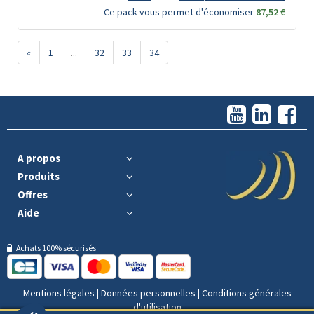
Ce pack vous permet d'économiser
87,52 €
«
1
...
32
33
34
A propos
Produits
Offres
Aide
Achats 100% sécurisés
Mentions légales
|
Données personnelles
|
Conditions générales
d'utilisation