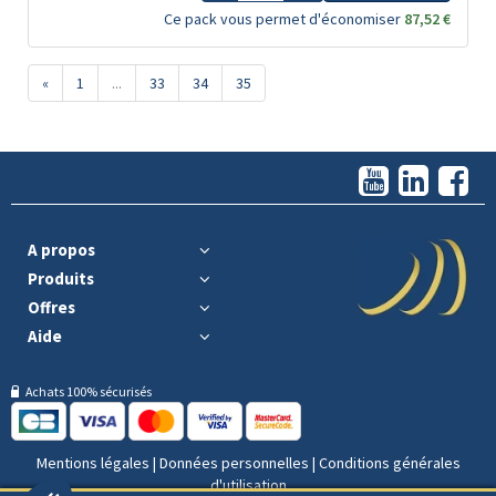
Ce pack vous permet d'économiser
87,52 €
«
1
...
33
34
35
A propos
Produits
Offres
Aide
Achats 100% sécurisés
Mentions légales
|
Données personnelles
|
Conditions générales
d'utilisation