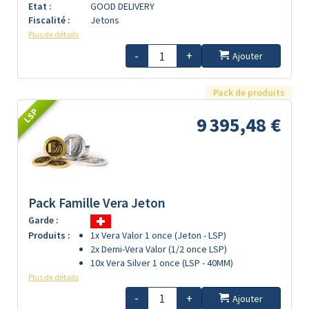
Etat :
GOOD DELIVERY
Fiscalité :
Jetons
Plus de détails
-
+
Ajouter
Pack de produits
LSP
9 395,48 €
Pack Famille Vera Jeton
Garde :
Produits :
1x Vera Valor 1 once (Jeton - LSP)
2x Demi-Vera Valor (1/2 once LSP)
10x Vera Silver 1 once (LSP - 40MM)
Plus de détails
-
+
Ajouter