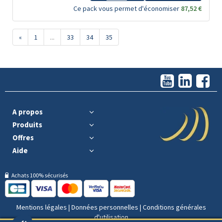
Ce pack vous permet d'économiser
87,52 €
«
1
...
33
34
35
A propos
Produits
Offres
Aide
Achats 100% sécurisés
Mentions légales
|
Données personnelles
|
Conditions générales
d'utilisation