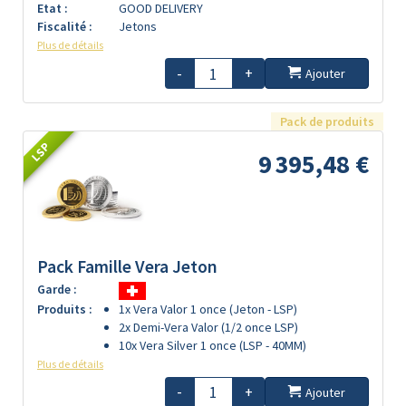
Etat :
GOOD DELIVERY
Fiscalité :
Jetons
Plus de détails
-
+
Ajouter
Pack de produits
LSP
9 395,48 €
Pack Famille Vera Jeton
Garde :
Produits :
1x Vera Valor 1 once (Jeton - LSP)
2x Demi-Vera Valor (1/2 once LSP)
10x Vera Silver 1 once (LSP - 40MM)
Plus de détails
-
+
Ajouter