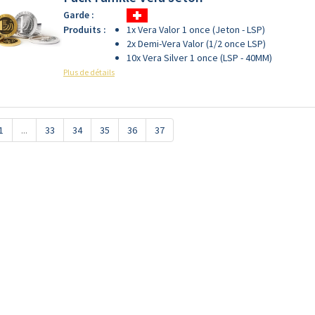
Garde :
Produits :
1x Vera Valor 1 once (Jeton - LSP)
2x Demi-Vera Valor (1/2 once LSP)
10x Vera Silver 1 once (LSP - 40MM)
Plus de détails
1
...
33
34
35
36
37