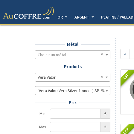
OR
ARGENT
PLATINE / PALLA
Métal
«
Choisir un métal
Produits
LSP
Vera Valor
[Vera Valor: Vera Silver 1 once (LSP - 40MM)]
Prix
Min
€
Max
€
LSP