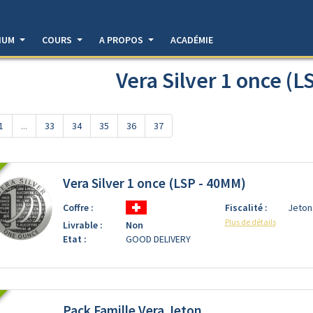
DIUM
COURS
A PROPOS
ACADÉMIE
Vera Silver 1 once (L
1
...
33
34
35
36
37
Vera Silver 1 once (LSP - 40MM)
Coffre :
Fiscalité :
Jeton
Plus de détails
Livrable :
Non
Etat :
GOOD DELIVERY
Pack Famille Vera Jeton