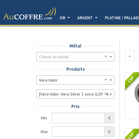
OR
ARGENT
PLATINE / PALLA
Métal
«
Choisir un métal
Produits
LSP
Vera Valor
[Vera Valor: Vera Silver 1 once (LSP - 40MM)]
Prix
Min
€
Max
€
LSP