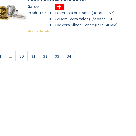
Garde :
Produits :
1x Vera Valor 1 once (Jeton - LSP)
2x Demi-Vera Valor (1/2 once LSP)
10x Vera Silver 1 once (LSP - 40MM)
Plus de détails
1
...
30
31
32
33
34