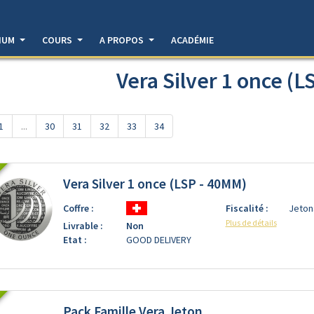
DIUM
COURS
A PROPOS
ACADÉMIE
Vera Silver 1 once (L
1
...
30
31
32
33
34
Vera Silver 1 once (LSP - 40MM)
Coffre :
Fiscalité :
Jeton
Plus de détails
Livrable :
Non
Etat :
GOOD DELIVERY
Pack Famille Vera Jeton