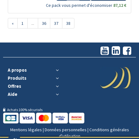
Ce pack vous permet d'économiser
87,12 €
«
1
...
36
37
38
A propos
Produits
Offres
Aide
Achats 100% sécurisés
Mentions légales
|
Données personnelles
|
Conditions générales
d'utilisation