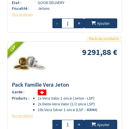
Etat :
GOOD DELIVERY
Fiscalité :
Jetons
Plus de détails
-
+
Ajouter
Pack de produits
LSP
9 291,88 €
Pack Famille Vera Jeton
Garde :
Produits :
1x Vera Valor 1 once (Jeton - LSP)
2x Demi-Vera Valor (1/2 once LSP)
10x Vera Silver 1 once (LSP - 40MM)
Plus de détails
-
+
Ajouter