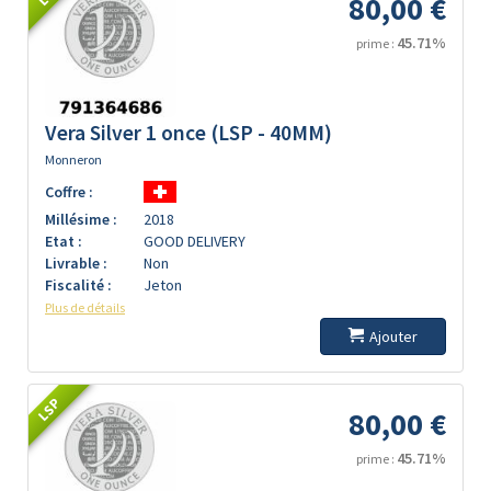
80,00 €
45.71%
prime :
Vera Silver 1 once (LSP - 40MM)
Monneron
Coffre :
Millésime :
2018
Etat :
GOOD DELIVERY
Livrable :
Non
Fiscalité :
Jeton
Plus de détails
Ajouter
LSP
80,00 €
45.71%
prime :