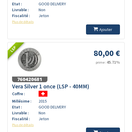
Etat :
GOOD DELIVERY
Livrable :
Non
Fiscalité :
Jeton
Plus de détails
Ajouter
LSP
80,00 €
45.71%
prime :
Vera Silver 1 once (LSP - 40MM)
Coffre :
Millésime :
2015
Etat :
GOOD DELIVERY
Livrable :
Non
Fiscalité :
Jeton
Plus de détails