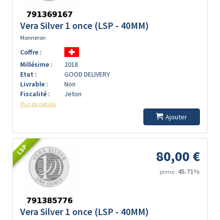
Vera Silver 1 once (LSP - 40MM)
Monneron
Coffre :
Millésime :
2018
Etat :
GOOD DELIVERY
Livrable :
Non
Fiscalité :
Jeton
Plus de détails
Ajouter
LSP
80,00 €
45.71%
prime :
Vera Silver 1 once (LSP - 40MM)