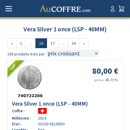
Vera Silver 1 once (LSP - 40MM)
«
1
...
16
17
...
34
»
338 produits triés par
LSP
80,00 €
45.71%
prime :
Vera Silver 1 once (LSP - 40MM)
Coffre :
Millésime :
2014
Etat :
GOOD DELIVERY
Livrable :
Non