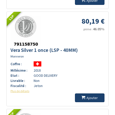
Ajouter
LSP
80,19 €
46.05%
prime :
Vera Silver 1 once (LSP - 40MM)
Monneron
Coffre :
Millésime :
2018
Etat :
GOOD DELIVERY
Livrable :
Non
Fiscalité :
Jeton
Plus de détails
Ajouter
LSP