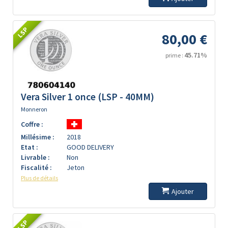
LSP
80,00 €
45.71%
prime :
Vera Silver 1 once (LSP - 40MM)
Monneron
Coffre :
Millésime :
2018
Etat :
GOOD DELIVERY
Livrable :
Non
Fiscalité :
Jeton
Plus de détails
Ajouter
LSP