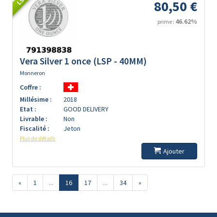
80,50 €
46.62%
prime :
Vera Silver 1 once (LSP - 40MM)
Monneron
Coffre :
Millésime :
2018
Etat :
GOOD DELIVERY
Livrable :
Non
Fiscalité :
Jeton
Plus de détails
Ajouter
«
1
...
16
17
...
34
»