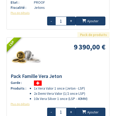
Etat :
PROOF
Fiscalité :
Jetons
Plus de détails
-
+
Ajouter
Pack de produits
LSP
9 390,00 €
Pack Famille Vera Jeton
Garde :
Produits :
1x Vera Valor 1 once (Jeton - LSP)
2x Demi-Vera Valor (1/2 once LSP)
10x Vera Silver 1 once (LSP - 40MM)
Plus de détails
-
+
Ajouter