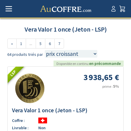
Vera Valor 1 once (Jeton - LSP)
«
1
...
5
6
7
64 produits triés par
en précommande
Disponible en continu
LSP
3 938,65 €
5%
prime :
Vera Valor 1 once (Jeton - LSP)
Coffre :
Livrable :
Non