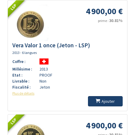
LSP
4 900,00 €
30.81%
prime :
Vera Valor 1 once (Jeton - LSP)
2013 - 6 langues
Coffre :
Millésime :
2013
Etat :
PROOF
Livrable :
Non
Fiscalité :
Jeton
Plus de détails
Ajouter
LSP
4 900,00 €
30.81%
prime :