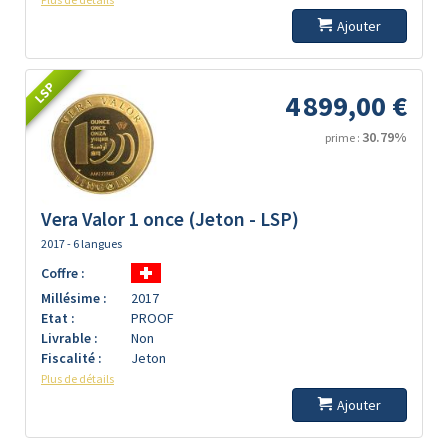
Ajouter
LSP
4 899,00 €
30.79%
prime :
Vera Valor 1 once (Jeton - LSP)
2017 - 6 langues
Coffre :
Millésime :
2017
Etat :
PROOF
Livrable :
Non
Fiscalité :
Jeton
Plus de détails
Ajouter