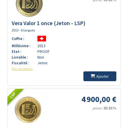
Vera Valor 1 once (Jeton - LSP)
2013 - 6 langues
Coffre :
Millésime :
2013
Etat :
PROOF
Livrable :
Non
Fiscalité :
Jeton
Plus de détails
Ajouter
LSP
4 900,00 €
30.81%
prime :