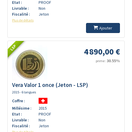
Etat :
PROOF
Livrable :
Non
Fiscalité :
Jeton
Plus de détails
Ajouter
LSP
4 890,00 €
30.55%
prime :
Vera Valor 1 once (Jeton - LSP)
2015 - 6 langues
Coffre :
Millésime :
2015
Etat :
PROOF
Livrable :
Non
Fiscalité :
Jeton
Plus de détails