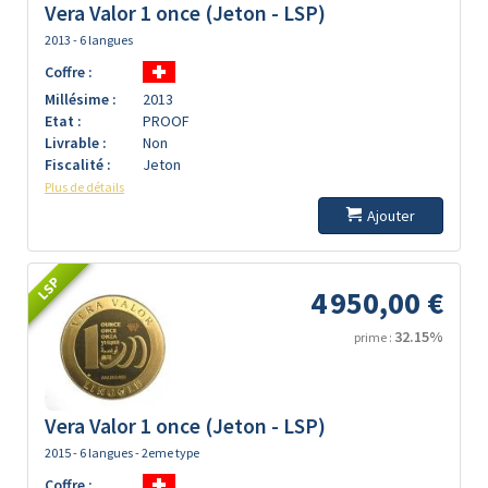
Vera Valor 1 once (Jeton - LSP)
2013 - 6 langues
Coffre :
Millésime :
2013
Etat :
PROOF
Livrable :
Non
Fiscalité :
Jeton
Plus de détails
Ajouter
LSP
4 950,00 €
32.15%
prime :
Vera Valor 1 once (Jeton - LSP)
2015 - 6 langues - 2eme type
Coffre :