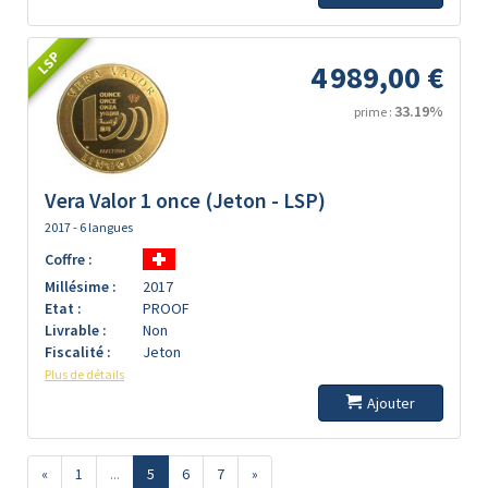
LSP
4 989,00 €
33.19%
prime :
Vera Valor 1 once (Jeton - LSP)
2017 - 6 langues
Coffre :
Millésime :
2017
Etat :
PROOF
Livrable :
Non
Fiscalité :
Jeton
Plus de détails
Ajouter
«
1
...
5
6
7
»