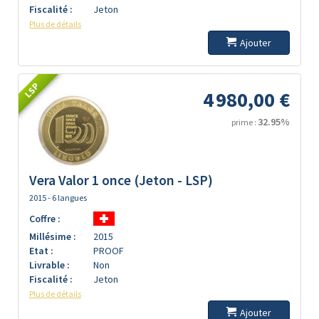
Fiscalité :
Jeton
Plus de détails
Ajouter
LSP
4 980,00 €
32.95%
prime :
Vera Valor 1 once (Jeton - LSP)
2015 - 6 langues
Coffre :
Millésime :
2015
Etat :
PROOF
Livrable :
Non
Fiscalité :
Jeton
Plus de détails
Ajouter