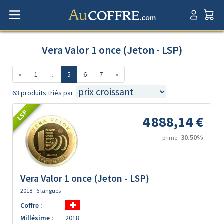
Vera Valor 1 once (Jeton - LSP)
«
1
...
5
6
7
»
63 produits triés par
LSP
4 888,14 €
30.50%
prime :
Vera Valor 1 once (Jeton - LSP)
2018 - 6 langues
Coffre :
Millésime :
2018