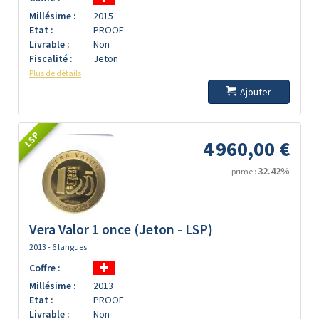
Millésime :
2015
Etat :
PROOF
Livrable :
Non
Fiscalité :
Jeton
Plus de détails
Ajouter
LSP
4 960,00 €
32.42%
prime :
Vera Valor 1 once (Jeton - LSP)
2013 - 6 langues
Coffre :
Millésime :
2013
Etat :
PROOF
Livrable :
Non