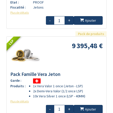
Etat :
PROOF
Fiscalité :
Jetons
Plus de détails
-
+
Ajouter
Pack de produits
LSP
9 395,48 €
Pack Famille Vera Jeton
Garde :
Produits :
1x Vera Valor 1 once (Jeton - LSP)
2x Demi-Vera Valor (1/2 once LSP)
10x Vera Silver 1 once (LSP - 40MM)
Plus de détails
-
+
Ajouter