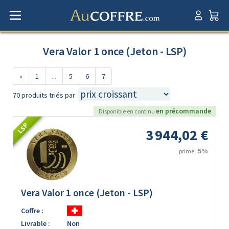
Vera Valor 1 once (Jeton - LSP)
«
1
...
5
6
7
70 produits triés par
en précommande
Disponible en continu
LSP
3 944,02 €
5%
prime :
Vera Valor 1 once (Jeton - LSP)
Coffre :
Livrable :
Non