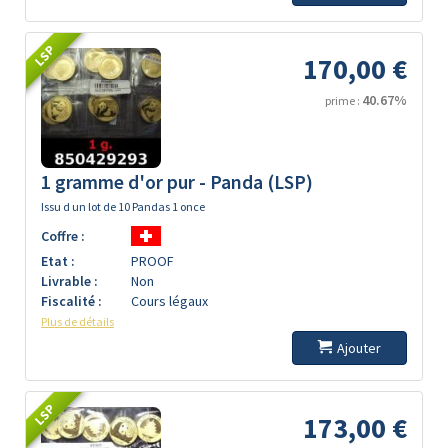
LSP
170,00 €
40.67%
prime :
1 gramme d'or pur - Panda (LSP)
Issu d un lot de 10 Pandas 1 once
Coffre :
Etat :
PROOF
Livrable :
Non
Fiscalité :
Cours légaux
Plus de détails
Ajouter
LSP
173,00 €