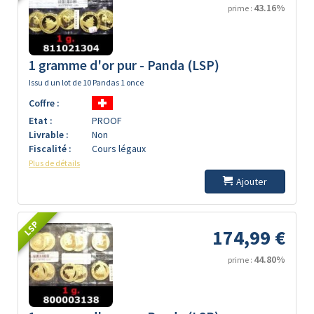
43.16%
prime :
1 gramme d'or pur - Panda (LSP)
Issu d un lot de 10 Pandas 1 once
Coffre :
Etat :
PROOF
Livrable :
Non
Fiscalité :
Cours légaux
Plus de détails
Ajouter
LSP
174,99 €
44.80%
prime :