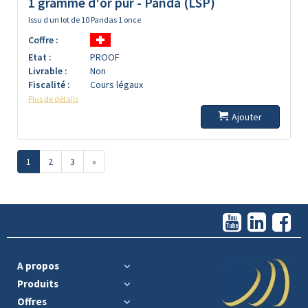
1 gramme d'or pur - Panda (LSP)
Issu d un lot de 10 Pandas 1 once
Coffre :
Etat :
PROOF
Livrable :
Non
Fiscalité :
Cours légaux
Plus de détails
Ajouter
1
2
3
»
A propos
Produits
Offres