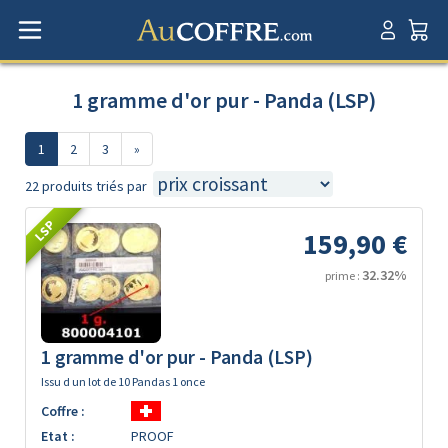
1 gramme d'or pur - Panda (LSP)
1
2
3
»
22 produits triés par
LSP
159,90 €
32.32%
prime :
1 gramme d'or pur - Panda (LSP)
Issu d un lot de 10 Pandas 1 once
Coffre :
Etat :
PROOF