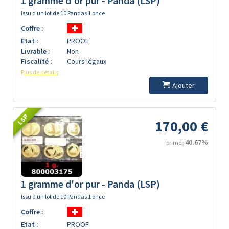
1 gramme d'or pur - Panda (LSP)
Issu d un lot de 10 Pandas 1 once
Coffre :
Etat :
PROOF
Livrable :
Non
Fiscalité :
Cours légaux
Plus de détails
Ajouter
LSP
170,00 €
40.67%
prime :
1 gramme d'or pur - Panda (LSP)
Issu d un lot de 10 Pandas 1 once
Coffre :
Etat :
PROOF