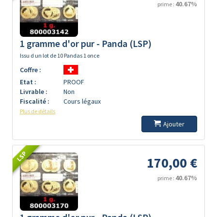
40.67%
prime :
1 gramme d'or pur - Panda (LSP)
Issu d un lot de 10 Pandas 1 once
Coffre :
Etat :
PROOF
Livrable :
Non
Fiscalité :
Cours légaux
Plus de détails
Ajouter
LSP
170,00 €
40.67%
prime :