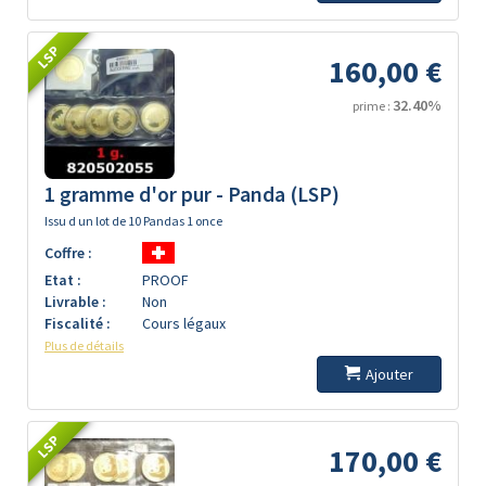
LSP
160,00 €
32.40%
prime :
1 gramme d'or pur - Panda (LSP)
Issu d un lot de 10 Pandas 1 once
Coffre :
Etat :
PROOF
Livrable :
Non
Fiscalité :
Cours légaux
Plus de détails
Ajouter
LSP
170,00 €