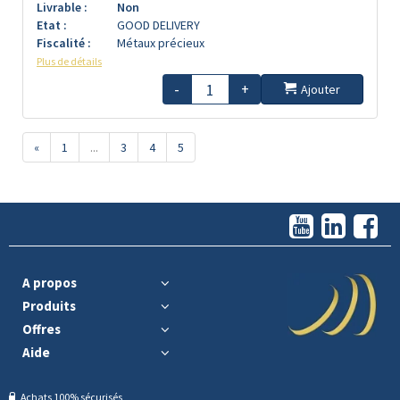
Livrable :
Non
Etat :
GOOD DELIVERY
Fiscalité :
Métaux précieux
Plus de détails
-
+
Ajouter
«
1
...
3
4
5
A propos
Produits
Offres
Aide
Achats 100% sécurisés