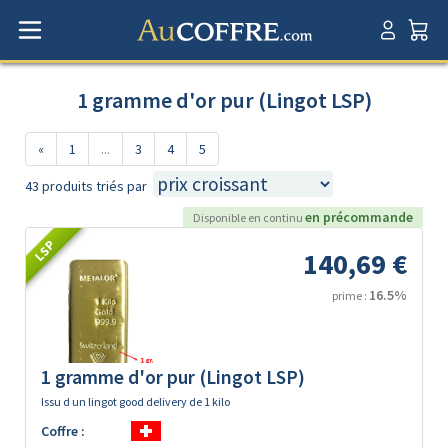
1 gramme d'or pur (Lingot LSP)
«
1
...
3
4
5
43 produits triés par
en précommande
Disponible en continu
LSP
140,69 €
16.5%
prime :
1 gramme d'or pur (Lingot LSP)
Issu d un lingot good delivery de 1 kilo
Coffre :