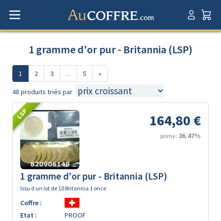
1 gramme d'or pur - Britannia (LSP)
1
2
3
...
5
»
48 produits triés par
LSP
164,80 €
36.47%
prime :
1 gramme d'or pur - Britannia (LSP)
Issu d un lot de 10 Britannia 1 once
Coffre :
Etat :
PROOF