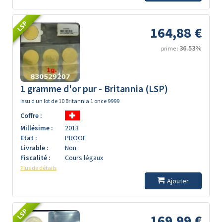
LSP
164,88 €
36.53%
prime :
1 gramme d'or pur - Britannia (LSP)
Issu d un lot de 10 Britannia 1 once 9999
Coffre :
Millésime :
2013
Etat :
PROOF
Livrable :
Non
Fiscalité :
Cours légaux
Plus de détails
Ajouter
LSP
169,99 €