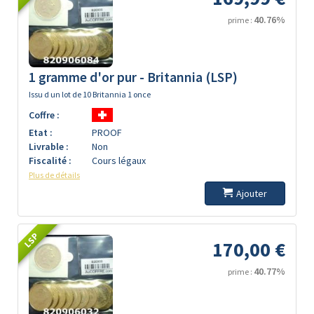
40.76%
prime :
1 gramme d'or pur - Britannia (LSP)
Issu d un lot de 10 Britannia 1 once
Coffre :
Etat :
PROOF
Livrable :
Non
Fiscalité :
Cours légaux
Plus de détails
Ajouter
LSP
170,00 €
40.77%
prime :