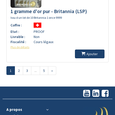
1 gramme d'or pur - Britannia (LSP)
Issu d un lot de 10 Britannia 1 once 9999
Coffre :
Etat :
PROOF
Livrable :
Non
Fiscalité :
Cours légaux
Plus de détails
Ajouter
1
2
3
...
5
»
A propos