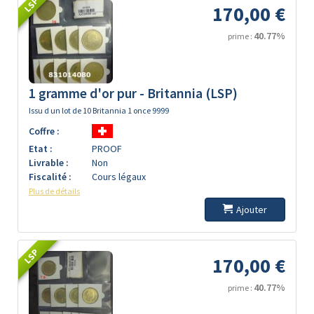
LSP
170,00 €
40.77%
prime :
1 gramme d'or pur - Britannia (LSP)
Issu d un lot de 10 Britannia 1 once 9999
Coffre :
Etat :
PROOF
Livrable :
Non
Fiscalité :
Cours légaux
Plus de détails
Ajouter
LSP
170,00 €
40.77%
prime :