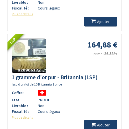
Livrable :
Non
Fiscalité :
Cours légaux
Plus de détails
Ajouter
LSP
164,88 €
36.53%
prime :
1 gramme d'or pur - Britannia (LSP)
Issu d un lot de 10 Britannia 1 once
Coffre :
Etat :
PROOF
Livrable :
Non
Fiscalité :
Cours légaux
Plus de détails
Ajouter