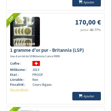
Ajouter
LSP
170,00 €
40.77%
prime :
1 gramme d'or pur - Britannia (LSP)
Issu d un lot de 10 Britannia 1 once 9999
Coffre :
Millésime :
2013
Etat :
PROOF
Livrable :
Non
Fiscalité :
Cours légaux
Plus de détails
Ajouter