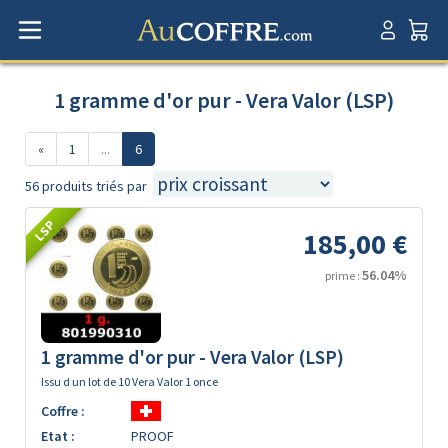
1 gramme d'or pur - Vera Valor (LSP)
«
1
...
6
56 produits triés par
LSP
185,00 €
56.04%
prime :
1 gramme d'or pur - Vera Valor (LSP)
Issu d un lot de 10 Vera Valor 1 once
Coffre :
Etat :
PROOF