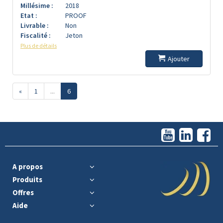
Millésime :
2018
Etat :
PROOF
Livrable :
Non
Fiscalité :
Jeton
Plus de détails
Ajouter
«
1
...
6
A propos
Produits
Offres
Aide