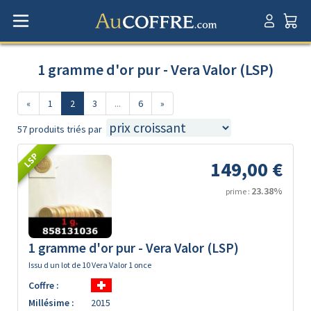
1 gramme d'or pur - Vera Valor (LSP)
«
1
2
3
...
6
»
57 produits triés par
LSP
149,00 €
23.38%
prime :
1 gramme d'or pur - Vera Valor (LSP)
Issu d un lot de 10 Vera Valor 1 once
Coffre :
Millésime :
2015