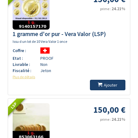
24.21%
prime :
1 gramme d'or pur - Vera Valor (LSP)
Issu d un lot de 10 Vera Valor 1 once
Coffre :
Etat :
PROOF
Livrable :
Non
Fiscalité :
Jeton
Plus de détails
Ajouter
LSP
150,00 €
24.21%
prime :