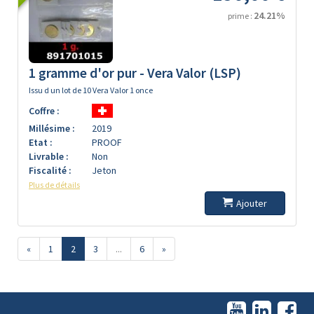
24.21%
prime :
1 gramme d'or pur - Vera Valor (LSP)
Issu d un lot de 10 Vera Valor 1 once
Coffre :
Millésime :
2019
Etat :
PROOF
Livrable :
Non
Fiscalité :
Jeton
Plus de détails
Ajouter
«
1
2
3
...
6
»