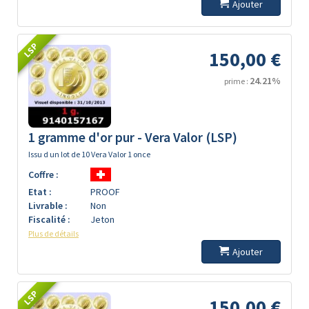
Ajouter
LSP
150,00 €
24.21%
prime :
1 gramme d'or pur - Vera Valor (LSP)
Issu d un lot de 10 Vera Valor 1 once
Coffre :
Etat :
PROOF
Livrable :
Non
Fiscalité :
Jeton
Plus de détails
Ajouter
LSP
150,00 €