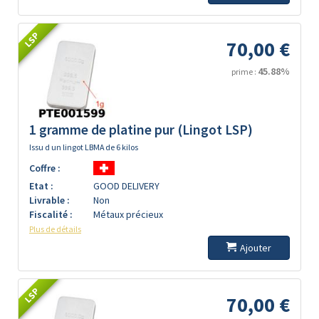
LSP
70,00 €
45.88%
prime :
1 gramme de platine pur (Lingot LSP)
Issu d un lingot LBMA de 6 kilos
Coffre :
Etat :
GOOD DELIVERY
Livrable :
Non
Fiscalité :
Métaux précieux
Plus de détails
Ajouter
LSP
70,00 €