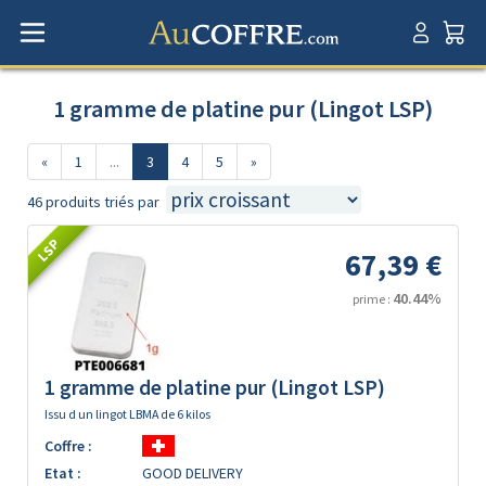
1 gramme de platine pur (Lingot LSP)
«
1
...
3
4
5
»
46 produits triés par
LSP
67,39 €
40.44%
prime :
1 gramme de platine pur (Lingot LSP)
Issu d un lingot LBMA de 6 kilos
Coffre :
Etat :
GOOD DELIVERY