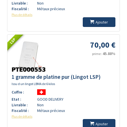
Livrable :
Non
Fiscalité :
Métaux précieux
Plus de détails
Ajouter
LSP
70,00 €
45.88%
prime :
1 gramme de platine pur (Lingot LSP)
Issu d un lingot LBMA de 6 kilos
Coffre :
Etat :
GOOD DELIVERY
Livrable :
Non
Fiscalité :
Métaux précieux
Plus de détails
Ajouter