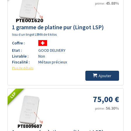
45.88%
prime :
1 gramme de platine pur (Lingot LSP)
Issu d un lingot LBMA de 6 kilos
Coffre :
Etat :
GOOD DELIVERY
Livrable :
Non
Fiscalité :
Métaux précieux
Plus de détails
Ajouter
LSP
75,00 €
56.30%
prime :