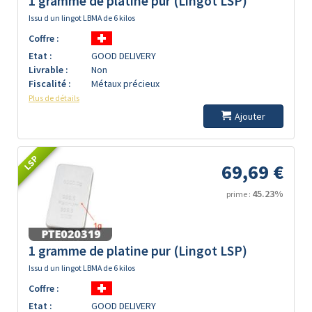
1 gramme de platine pur (Lingot LSP)
Issu d un lingot LBMA de 6 kilos
Coffre :
Etat :
GOOD DELIVERY
Livrable :
Non
Fiscalité :
Métaux précieux
Plus de détails
Ajouter
LSP
69,69 €
45.23%
prime :
1 gramme de platine pur (Lingot LSP)
Issu d un lingot LBMA de 6 kilos
Coffre :
Etat :
GOOD DELIVERY