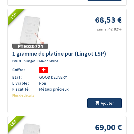
LSP
68,53 €
42.82%
prime :
1 gramme de platine pur (Lingot LSP)
Issu d un lingot LBMA de 6 kilos
Coffre :
Etat :
GOOD DELIVERY
Livrable :
Non
Fiscalité :
Métaux précieux
Plus de détails
Ajouter
LSP
69,00 €