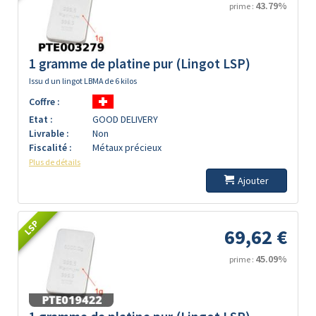
43.79%
prime :
1 gramme de platine pur (Lingot LSP)
Issu d un lingot LBMA de 6 kilos
Coffre :
Etat :
GOOD DELIVERY
Livrable :
Non
Fiscalité :
Métaux précieux
Plus de détails
Ajouter
LSP
69,62 €
45.09%
prime :