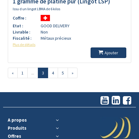
1 gramme de platine pur (Lingot LSP)
Issu d un lingot LBMA de 6 kilos
Coffre :
Etat :
GOOD DELIVERY
Livrable :
Non
Fiscalité :
Métaux précieux
Plus de détails
Ajouter
«
1
...
3
4
5
»
A propos
Produits
Offres