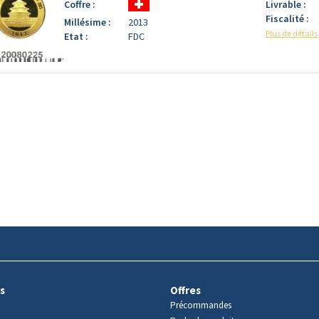
Coffre :
Livrable :
Fiscalité :
Millésime :
2013
Plus de détails
Etat :
FDC
s
Offres
Précommandes