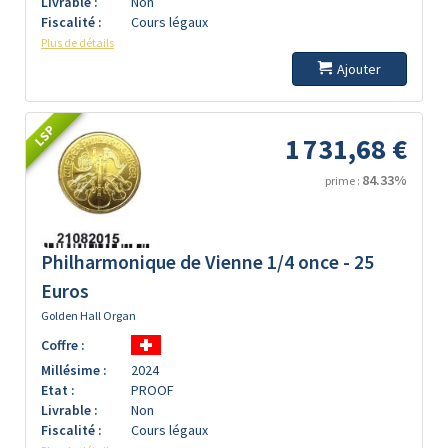
Livrable :
Non
Fiscalité :
Cours légaux
Plus de détails
Ajouter
LSP
1 731,68 €
84.33%
prime :
Philharmonique de Vienne 1/4 once - 25
Euros
Golden Hall Organ
Coffre :
Millésime :
2024
Etat :
PROOF
Livrable :
Non
Fiscalité :
Cours légaux