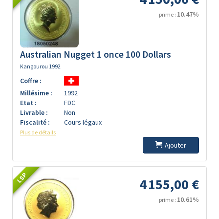
10.47%
prime :
Australian Nugget 1 once 100 Dollars
Kangourou 1992
Coffre :
Millésime :
1992
Etat :
FDC
Livrable :
Non
Fiscalité :
Cours légaux
Plus de détails
Ajouter
LSP
4 155,00 €
10.61%
prime :