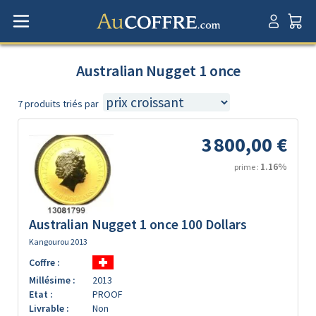
Australian Nugget 1 once
7 produits triés par
3 800,00 €
1.16%
prime :
Australian Nugget 1 once 100 Dollars
Kangourou 2013
Coffre :
Millésime :
2013
Etat :
PROOF
Livrable :
Non