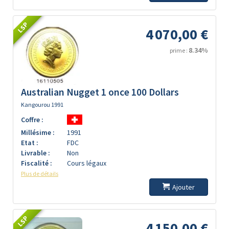
LSP
4 070,00 €
8.34%
prime :
Australian Nugget 1 once 100 Dollars
Kangourou 1991
Coffre :
Millésime :
1991
Etat :
FDC
Livrable :
Non
Fiscalité :
Cours légaux
Plus de détails
Ajouter
LSP
4 150,00 €