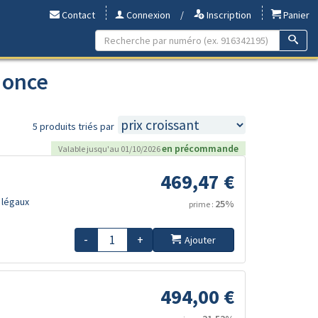
Contact
Connexion
/
Inscription
Panier
 once
5 produits triés par
en précommande
Valable jusqu'au 01/10/2026
469,47 €
 légaux
25%
prime :
-
+
Ajouter
494,00 €