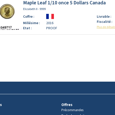
Maple Leaf 1/10 once 5 Dollars Canada
Elizabeth II - 9999
Coffre :
Livrable :
Fiscalité :
Millésime :
2016
Plus de détail
Etat :
PROOF
s
Offres
Précommandes