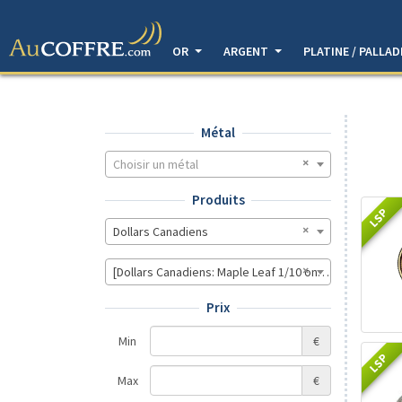
OR
ARGENT
PLATINE / PALLA
Métal
Choisir un métal
Produits
LSP
Dollars Canadiens
[Dollars Canadiens: Maple Leaf 1/10 once]
Prix
Min
€
LSP
Max
€