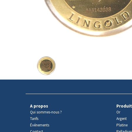
Avers
du
produit
A propos
Produit
Qui sommes-nous ?
Or
Tarifs
Argent
Événements
Platine
Contact
Palladiu