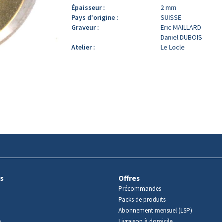
Épaisseur :
2 mm
Pays d'origine :
SUISSE
Graveur :
Eric MAILLARD
Daniel DUBOIS
Atelier :
Le Locle
s
Offres
Précommandes
Packs de produits
Abonnement mensuel (LSP)
m
Livraison à domicile