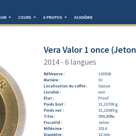
DIUM
COURS
A PROPOS
ACADÉMIE
Vera Valor 1 once (Jeton
2014 - 6 langues
Référence :
143938
Matière :
Or
Localisation du coffre :
Suisse
Livrable :
non
État :
Proof
Poids brut :
31,10700 g
Poids net :
31,10389 g
Titre :
999,90‰
Fiscalité :
Jeton
Millésime :
2014
Diamètre :
32 mm