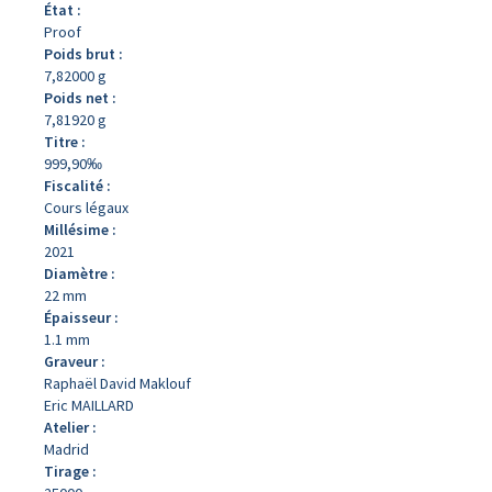
État :
Proof
Poids brut :
7,82000 g
Poids net :
7,81920 g
Titre :
999,90‰
Fiscalité :
Cours légaux
Millésime :
2021
Diamètre :
22 mm
Épaisseur :
1.1 mm
Graveur :
Raphaël David Maklouf
Eric MAILLARD
Atelier :
Madrid
Tirage :