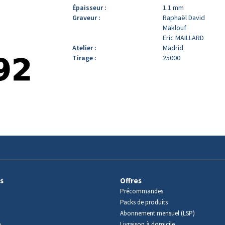
Épaisseur :
1.1 mm
Graveur :
Raphaël David
Maklouf
Eric MAILLARD
Atelier :
Madrid
Tirage :
25000
s
Offres
Précommandes
Packs de produits
Abonnement mensuel (LSP)
m
Livraison à domicile