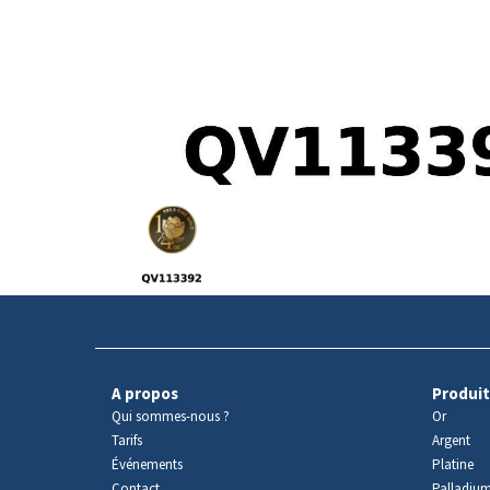
Avers
du
produit
A propos
Produit
Qui sommes-nous ?
Or
Tarifs
Argent
Événements
Platine
Contact
Palladiu