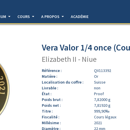
DIUM
COURS
A PROPOS
ACADÉMIE
Vera Valor 1/4 once (Cou
Elizabeth II - Niue
Référence :
QV113392
Matière :
Or
Localisation du coffre :
Suisse
Livrable :
non
État :
Proof
Poids brut :
7,82000 g
Poids net :
7,81920 g
Titre :
999,90‰
Fiscalité :
Cours légaux
Millésime :
2021
Diamètre :
22 mm