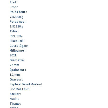
État :
Proof
Poids brut :
7,82000 g
Poids net :
7,81920 g
Titre :
999,90‰
Fiscalité :
Cours légaux
Millésime :
2021
Diamètre :
22 mm
Épaisseur :
1.1 mm
Graveur :
Raphaël David Maklouf
Eric MAILLARD
Atelier :
Madrid
Tirage :