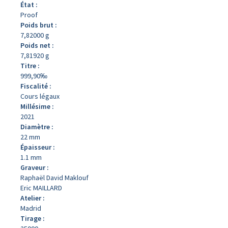
État :
Proof
Poids brut :
7,82000 g
Poids net :
7,81920 g
Titre :
999,90‰
Fiscalité :
Cours légaux
Millésime :
2021
Diamètre :
22 mm
Épaisseur :
1.1 mm
Graveur :
Raphaël David Maklouf
Eric MAILLARD
Atelier :
Madrid
Tirage :