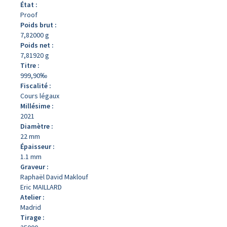
État :
Proof
Poids brut :
7,82000 g
Poids net :
7,81920 g
Titre :
999,90‰
Fiscalité :
Cours légaux
Millésime :
2021
Diamètre :
22 mm
Épaisseur :
1.1 mm
Graveur :
Raphaël David Maklouf
Eric MAILLARD
Atelier :
Madrid
Tirage :