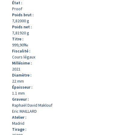
État :
Proof
Poids brut :
7,82000 g
Poids net :
7,81920 g
Titre :
999,90‰
Fiscalité :
Cours légaux
Millésime :
2021
Diamètre :
22 mm
Épaisseur :
1.1 mm
Graveur :
Raphaël David Maklouf
Eric MAILLARD
Atelier :
Madrid
Tirage :