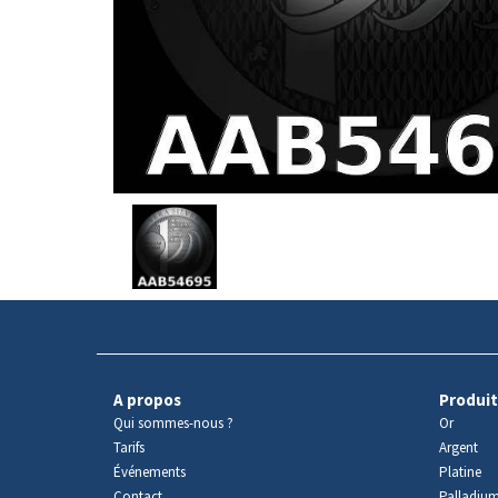
Avers
du
produit
A propos
Produit
Qui sommes-nous ?
Or
Tarifs
Argent
Événements
Platine
Contact
Palladiu