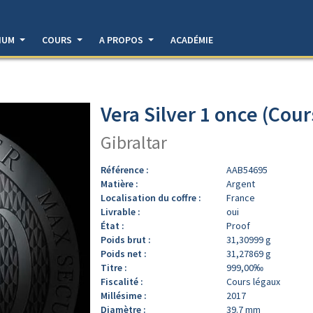
DIUM
COURS
A PROPOS
ACADÉMIE
Vera Silver 1 once (Cour
Gibraltar
Référence :
AAB54695
Matière :
Argent
Localisation du coffre :
France
Livrable :
oui
État :
Proof
Poids brut :
31,30999 g
Poids net :
31,27869 g
Titre :
999,00‰
Fiscalité :
Cours légaux
Millésime :
2017
Diamètre :
39.7 mm