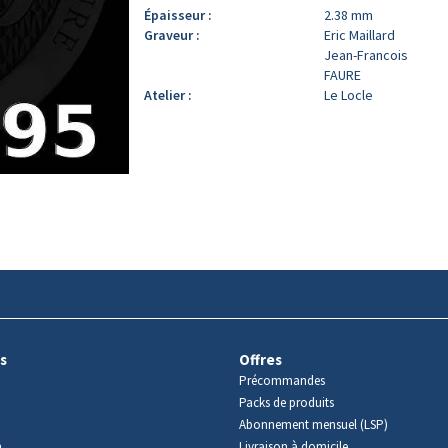
Épaisseur :
2.38 mm
Graveur :
Eric Maillard
Jean-Francois
FAURE
Atelier :
Le Locle
s
Offres
Précommandes
Packs de produits
Abonnement mensuel (LSP)
m
Livraison à domicile