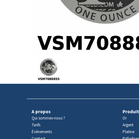
Avers
du
produit
A propos
Produit
Qui sommes-nous ?
Or
Tarifs
Argent
Événements
Platine
Contact
Palladiu