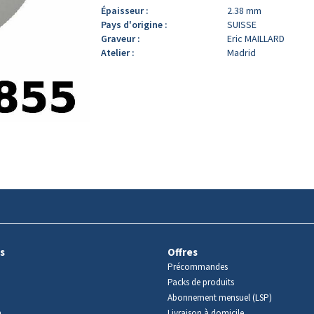
Épaisseur :
2.38 mm
Pays d'origine :
SUISSE
Graveur :
Eric MAILLARD
Atelier :
Madrid
s
Offres
Précommandes
Packs de produits
Abonnement mensuel (LSP)
m
Livraison à domicile