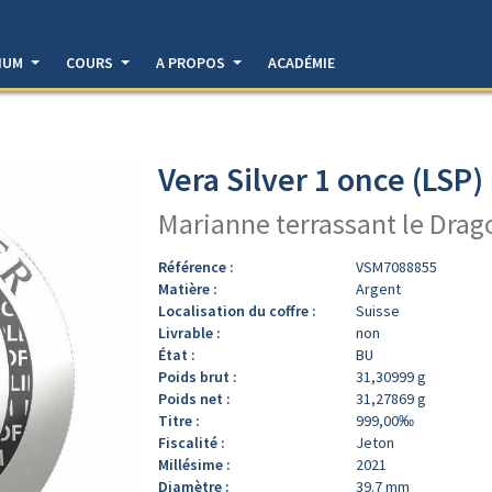
DIUM
COURS
A PROPOS
ACADÉMIE
Vera Silver 1 once (LSP)
Marianne terrassant le Drag
Référence :
VSM7088855
Matière :
Argent
Localisation du coffre :
Suisse
Livrable :
non
État :
BU
Poids brut :
31,30999 g
Poids net :
31,27869 g
Titre :
999,00‰
Fiscalité :
Jeton
Millésime :
2021
Diamètre :
39.7 mm