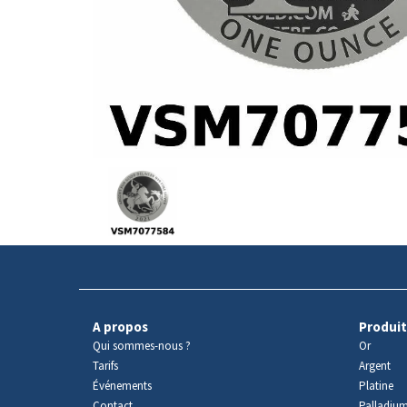
Avers
du
produit
A propos
Produit
Qui sommes-nous ?
Or
Tarifs
Argent
Événements
Platine
Contact
Palladiu