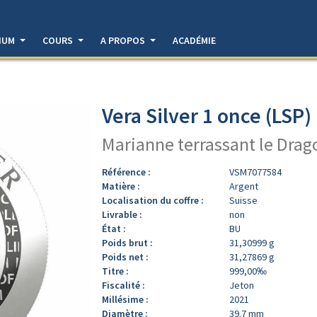
DIUM
COURS
A PROPOS
ACADÉMIE
Vera Silver 1 once (LSP)
Marianne terrassant le Drag
Référence :
VSM7077584
Matière :
Argent
Localisation du coffre :
Suisse
Livrable :
non
État :
BU
Poids brut :
31,30999 g
Poids net :
31,27869 g
Titre :
999,00‰
Fiscalité :
Jeton
Millésime :
2021
Diamètre :
39.7 mm