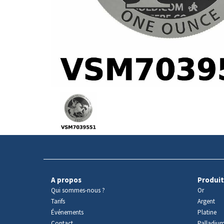
Avers
du
produit
A propos
Produit
Qui sommes-nous ?
Or
Tarifs
Argent
Événements
Platine
Contact
Palladiu