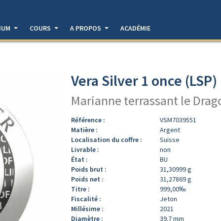
DIUM
COURS
A PROPOS
ACADÉMIE
Vera Silver 1 once (LSP)
Marianne terrassant le Drag
Référence :
VSM7039551
Matière :
Argent
Localisation du coffre :
Suisse
Livrable :
non
État :
BU
Poids brut :
31,30999 g
Poids net :
31,27869 g
Titre :
999,00‰
Fiscalité :
Jeton
Millésime :
2021
Diamètre :
39.7 mm