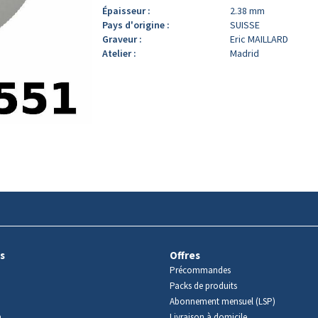
Épaisseur :
2.38 mm
Pays d'origine :
SUISSE
Graveur :
Eric MAILLARD
Atelier :
Madrid
s
Offres
Précommandes
Packs de produits
Abonnement mensuel (LSP)
m
Livraison à domicile