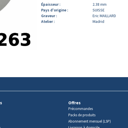
Épaisseur :
2.38 mm
Pays d'origine :
SUISSE
Graveur :
Eric MAILLARD
Atelier :
Madrid
s
Offres
Précommandes
Packs de produits
Abonnement mensuel (LSP)
m
Livraison à domicile