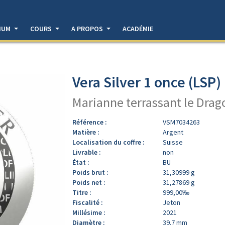
DIUM
COURS
A PROPOS
ACADÉMIE
Vera Silver 1 once (LSP)
Marianne terrassant le Drag
Référence :
VSM7034263
Matière :
Argent
Localisation du coffre :
Suisse
Livrable :
non
État :
BU
Poids brut :
31,30999 g
Poids net :
31,27869 g
Titre :
999,00‰
Fiscalité :
Jeton
Millésime :
2021
Diamètre :
39.7 mm