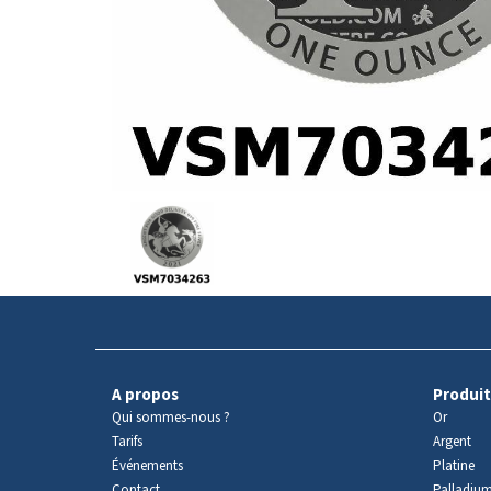
Avers
du
produit
A propos
Produit
Qui sommes-nous ?
Or
Tarifs
Argent
Événements
Platine
Contact
Palladiu