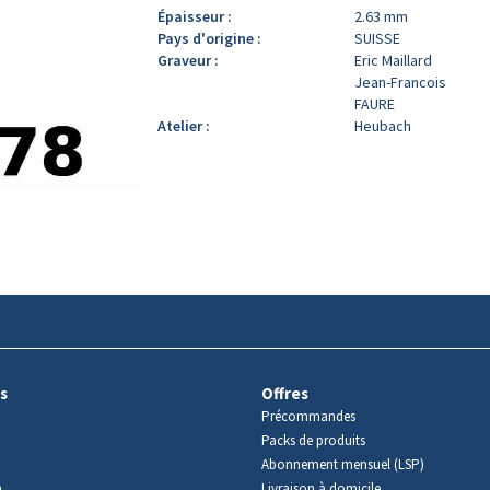
Épaisseur :
2.63 mm
Pays d'origine :
SUISSE
Graveur :
Eric Maillard
Jean-Francois
FAURE
Atelier :
Heubach
s
Offres
Précommandes
Packs de produits
Abonnement mensuel (LSP)
m
Livraison à domicile