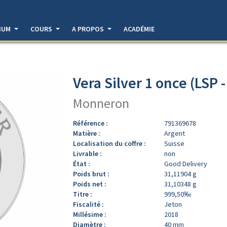
DIUM
COURS
A PROPOS
ACADÉMIE
Vera Silver 1 once (LSP 
Monneron
Référence :
791369678
Matière :
Argent
Localisation du coffre :
Suisse
Livrable :
non
État :
Good Delivery
Poids brut :
31,11904 g
Poids net :
31,10348 g
Titre :
999,50‰
Fiscalité :
Jeton
Millésime :
2018
Diamètre :
40 mm