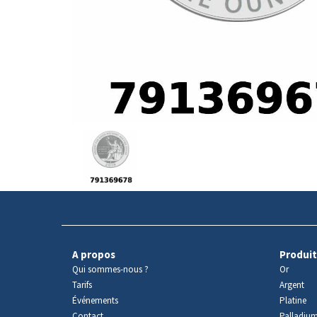
Avers
du
produit
A propos
Produit
Qui sommes-nous ?
Or
Tarifs
Argent
Événements
Platine
Contact
Palladiu