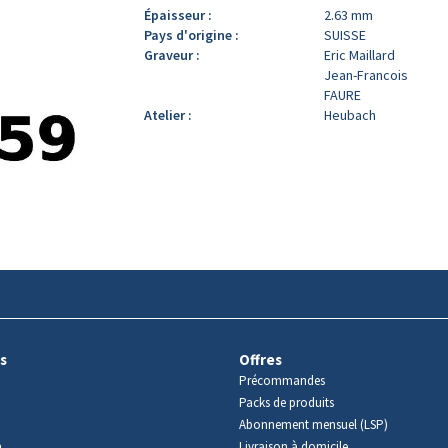
Épaisseur :
2.63 mm
Pays d'origine :
SUISSE
Graveur :
Eric Maillard
Jean-Francois
FAURE
Atelier :
Heubach
s
Offres
Précommandes
Packs de produits
Abonnement mensuel (LSP)
m
Livraison à domicile