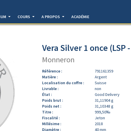
DIUM
COURS
A PROPOS
ACADÉMIE
Vera Silver 1 once (LSP 
Monneron
Référence :
791161359
Matière :
Argent
Localisation du coffre :
Suisse
Livrable :
non
État :
Good Delivery
Poids brut :
31,11904 g
Poids net :
31,10348 g
Titre :
999,50‰
Fiscalité :
Jeton
Millésime :
2018
Diamètre :
40 mm