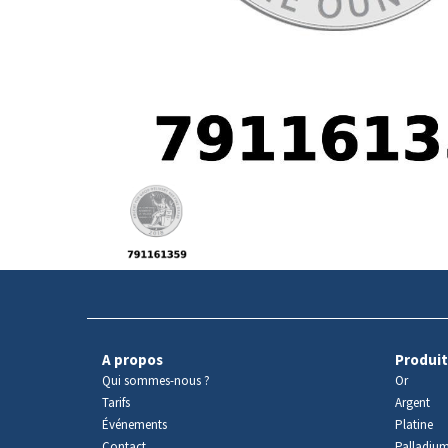
Avers
du
produit
A propos
Produit
Qui sommes-nous ?
Or
Tarifs
Argent
Événements
Platine
Contact
Palladiu