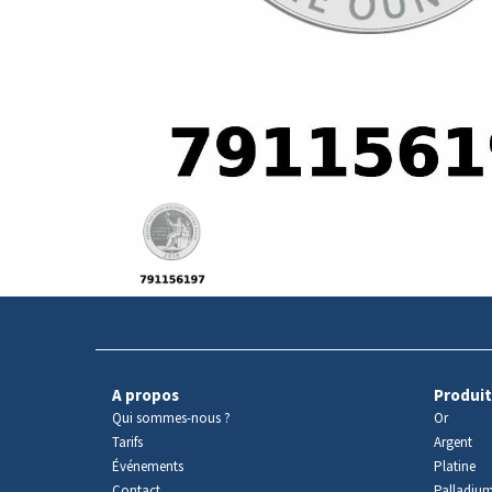
Avers
du
produit
A propos
Produit
Qui sommes-nous ?
Or
Tarifs
Argent
Événements
Platine
Contact
Palladiu