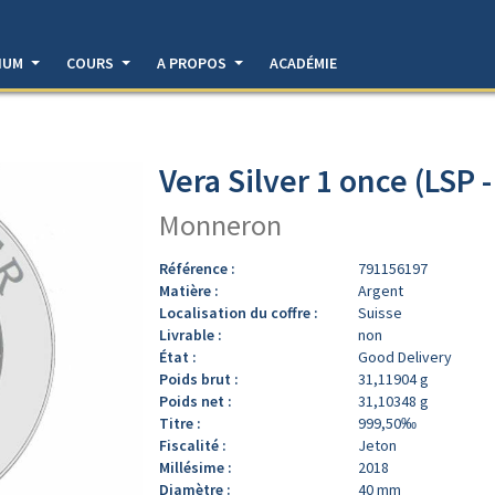
DIUM
COURS
A PROPOS
ACADÉMIE
Vera Silver 1 once (LSP 
Monneron
Référence :
791156197
Matière :
Argent
Localisation du coffre :
Suisse
Livrable :
non
État :
Good Delivery
Poids brut :
31,11904 g
Poids net :
31,10348 g
Titre :
999,50‰
Fiscalité :
Jeton
Millésime :
2018
Diamètre :
40 mm