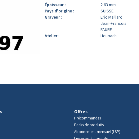
Épaisseur :
2.63 mm
Pays d'origine :
SUISSE
Graveur :
Eric Maillard
Jean-Francois
FAURE
Atelier :
Heubach
s
Offres
Précommandes
Packs de produits
Abonnement mensuel (LSP)
m
Livraison à domicile