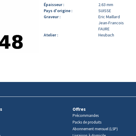
Épaisseur :
2.63 mm
Pays d'origine :
SUISSE
Graveur :
Eric Maillard
Jean-Francois
FAURE
Atelier :
Heubach
s
Offres
Précommandes
Packs de produits
Abonnement mensuel (LSP)
m
Livraison à domicile