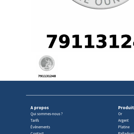
Avers
du
produit
A propos
Produit
Qui sommes-nous ?
Or
Tarifs
Argent
Événements
Platine
Contact
Palladiu