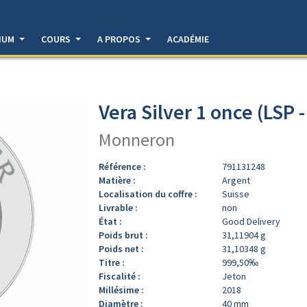
DIUM
COURS
A PROPOS
ACADÉMIE
Vera Silver 1 once (LSP 
Monneron
Référence :
791131248
Matière :
Argent
Localisation du coffre :
Suisse
Livrable :
non
État :
Good Delivery
Poids brut :
31,11904 g
Poids net :
31,10348 g
Titre :
999,50‰
Fiscalité :
Jeton
Millésime :
2018
Diamètre :
40 mm