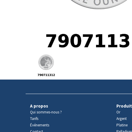
Avers
du
produit
A propos
Produit
Qui sommes-nous ?
Or
Tarifs
Argent
Événements
Platine
Contact
Palladiu