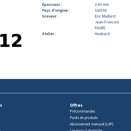
Épaisseur :
2.63 mm
Pays d'origine :
SUISSE
Graveur :
Eric Maillard
Jean-Francois
FAURE
Atelier :
Heubach
s
Offres
Précommandes
Packs de produits
Abonnement mensuel (LSP)
m
Livraison à domicile