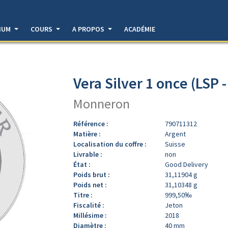
DIUM
COURS
A PROPOS
ACADÉMIE
Vera Silver 1 once (LSP 
Monneron
Référence :
790711312
Matière :
Argent
Localisation du coffre :
Suisse
Livrable :
non
État :
Good Delivery
Poids brut :
31,11904 g
Poids net :
31,10348 g
Titre :
999,50‰
Fiscalité :
Jeton
Millésime :
2018
Diamètre :
40 mm