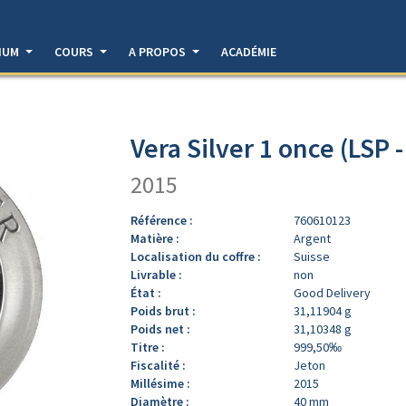
DIUM
COURS
A PROPOS
ACADÉMIE
Vera Silver 1 once (LSP 
2015
Référence :
760610123
Matière :
Argent
Localisation du coffre :
Suisse
Livrable :
non
État :
Good Delivery
Poids brut :
31,11904 g
Poids net :
31,10348 g
Titre :
999,50‰
Fiscalité :
Jeton
Millésime :
2015
Diamètre :
40 mm