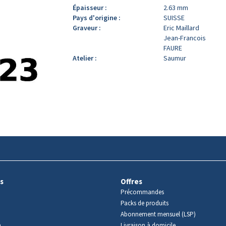
Épaisseur :
2.63 mm
Pays d'origine :
SUISSE
Graveur :
Eric Maillard
Jean-Francois
FAURE
Atelier :
Saumur
s
Offres
Précommandes
Packs de produits
Abonnement mensuel (LSP)
m
Livraison à domicile