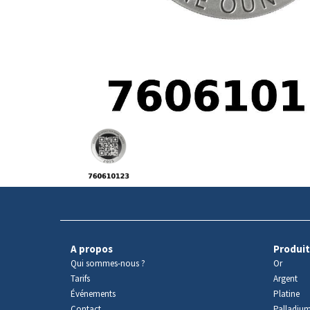
Avers
du
produit
A propos
Produit
Qui sommes-nous ?
Or
Tarifs
Argent
Événements
Platine
Contact
Palladiu