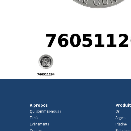
Avers
du
produit
A propos
Produit
Qui sommes-nous ?
Or
Tarifs
Argent
Événements
Platine
Contact
Palladiu