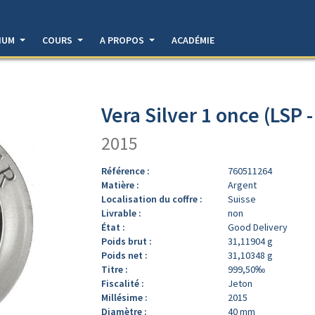
DIUM
COURS
A PROPOS
ACADÉMIE
Vera Silver 1 once (LSP 
2015
Référence :
760511264
Matière :
Argent
Localisation du coffre :
Suisse
Livrable :
non
État :
Good Delivery
Poids brut :
31,11904 g
Poids net :
31,10348 g
Titre :
999,50‰
Fiscalité :
Jeton
Millésime :
2015
Diamètre :
40 mm