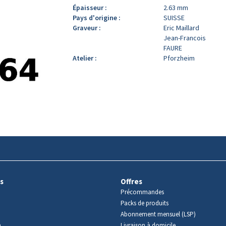
Épaisseur :
2.63 mm
Pays d'origine :
SUISSE
Graveur :
Eric Maillard
Jean-Francois
FAURE
Atelier :
Pforzheim
s
Offres
Précommandes
Packs de produits
Abonnement mensuel (LSP)
m
Livraison à domicile