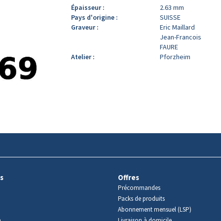
Épaisseur :
2.63 mm
Pays d'origine :
SUISSE
Graveur :
Eric Maillard
Jean-Francois
FAURE
Atelier :
Pforzheim
s
Offres
Précommandes
Packs de produits
Abonnement mensuel (LSP)
m
Livraison à domicile