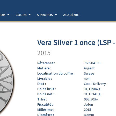
DIUM
COURS
A PROPOS
ACADÉMIE
Vera Silver 1 once (LSP 
2015
Référence :
760504369
Matière :
Argent
Localisation du coffre :
Suisse
Livrable :
non
État :
Good Delivery
Poids brut :
31,11904 g
Poids net :
31,10348 g
Titre :
999,50‰
Fiscalité :
Jeton
Millésime :
2015
Diamètre :
40 mm