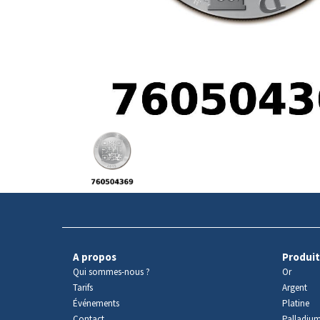
Avers
du
produit
A propos
Produit
Qui sommes-nous ?
Or
Tarifs
Argent
Événements
Platine
Contact
Palladiu