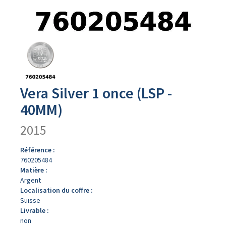
Avers
du
produit
Vera Silver 1 once (LSP -
40MM)
2015
Référence :
760205484
Matière :
Argent
Localisation du coffre :
Suisse
Livrable :
non