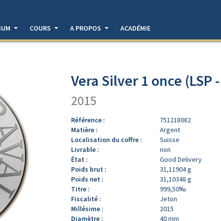
DIUM
COURS
A PROPOS
ACADÉMIE
Vera Silver 1 once (LSP 
2015
Référence :
751218082
Matière :
Argent
Localisation du coffre :
Suisse
Livrable :
non
État :
Good Delivery
Poids brut :
31,11904 g
Poids net :
31,10348 g
Titre :
999,50‰
Fiscalité :
Jeton
Millésime :
2015
Diamètre :
40 mm