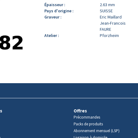
Épaisseur :
2.63 mm
Pays d'origine :
SUISSE
Graveur :
Eric Maillard
Jean-Francois
FAURE
Atelier :
Pforzheim
s
Offres
Précommandes
Packs de produits
Abonnement mensuel (LSP)
m
Livraison à domicile