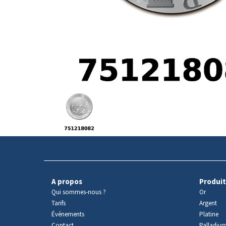
Avers
du
produit
A propos
Produit
Qui sommes-nous ?
Or
Tarifs
Argent
Événements
Platine
Contact
Palladiu